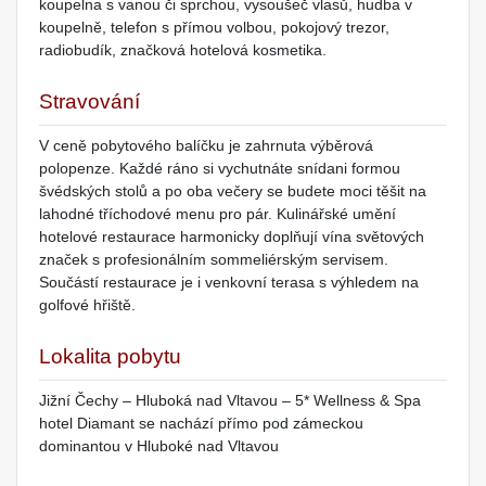
koupelna s vanou či sprchou, vysoušeč vlasů, hudba v
koupelně, telefon s přímou volbou, pokojový trezor,
radiobudík, značková hotelová kosmetika.
Stravování
V ceně pobytového balíčku je zahrnuta výběrová
polopenze. Každé ráno si vychutnáte snídani formou
švédských stolů a po oba večery se budete moci těšit na
lahodné tříchodové menu pro pár. Kulinářské umění
hotelové restaurace harmonicky doplňují vína světových
značek s profesionálním sommeliérským servisem.
Součástí restaurace je i venkovní terasa s výhledem na
golfové hřiště.
Lokalita pobytu
Jižní Čechy – Hluboká nad Vltavou – 5* Wellness & Spa
hotel Diamant se nachází přímo pod zámeckou
dominantou v Hluboké nad Vltavou