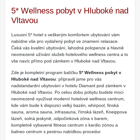
5* Wellness pobyt v Hluboké nad
Vltavou
Luxusní 5* hotel s veškerým komfortem ubytování vám
nabídne vše pro vydařený pobyt ve znamení relaxace.
Čeká vás kvalitní ubytování, lahodná polopenze a hlavně
neomezené užívání služeb hotelového wellness centra a to
vše navíc přímo pod zámkem v Hluboké nad Vltavou.
Zde je kompletní program balíčku
5* Wellness pobyt v
Hluboké nad Vltavou
: připravili jsme pro vás
nadstandardní ubytování v hotelu Diamant pod zámkem v
Hluboké nad Vltavou. Po celou dobu pobytu budete moci
neomezeně využívat moderní hotelové wellness centrum,
kde vám bude k dispozici velký bazén, whirpool, finská
sauna, aroma sauna, infrasauna, římská lázeň, Kneippova
lázeň, solná jeskyně, odpočinková zóna s barem,
kompletně vybavené fitness centrum s kardio zónou a
balneo centrum s pestrou nabídkou procedur.