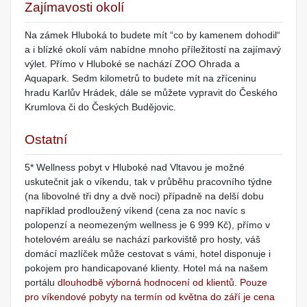
Zajímavosti okolí
Na zámek Hluboká to budete mít “co by kamenem dohodil“
a i blízké okolí vám nabídne mnoho příležitostí na zajímavý
výlet. Přímo v Hluboké se nachází ZOO Ohrada a
Aquapark. Sedm kilometrů to budete mít na zříceninu
hradu Karlův Hrádek, dále se můžete vypravit do Českého
Krumlova či do Českých Budějovic.
Ostatní
5* Wellness pobyt v Hluboké nad Vltavou je možné
uskutečnit jak o víkendu, tak v průběhu pracovního týdne
(na libovolné tři dny a dvě noci) případně na delší dobu
například prodloužený víkend (cena za noc navíc s
polopenzí a neomezeným wellness je 6 999 Kč), přímo v
hotelovém areálu se nachází parkoviště pro hosty, váš
domácí mazlíček může cestovat s vámi, hotel disponuje i
pokojem pro handicapované klienty. Hotel má na našem
portálu
dlouhodbě výborná hodnocení od klientů
.
Pouze
pro víkendové pobyty na termín od května do září je cena