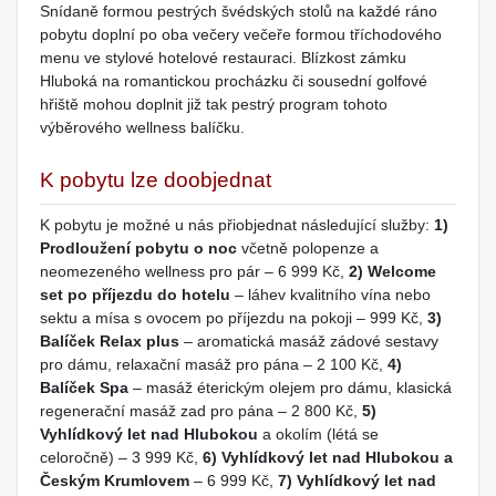
Snídaně formou pestrých švédských stolů na každé ráno
pobytu doplní po oba večery večeře formou tříchodového
menu ve stylové hotelové restauraci. Blízkost zámku
Hluboká na romantickou procházku či sousední golfové
hřiště mohou doplnit již tak pestrý program tohoto
výběrového wellness balíčku.
K pobytu lze doobjednat
K pobytu je možné u nás přiobjednat následující služby:
1)
Prodloužení pobytu o noc
včetně polopenze a
neomezeného wellness pro pár – 6 999 Kč,
2)
Welcome
set po příjezdu do hotelu
– láhev kvalitního vína nebo
sektu a mísa s ovocem po příjezdu na pokoji – 999 Kč,
3)
Balíček Relax plus
– aromatická masáž zádové sestavy
pro dámu, relaxační masáž pro pána – 2 100 Kč,
4)
Balíček Spa
– masáž éterickým olejem pro dámu, klasická
regenerační masáž zad pro pána – 2 800 Kč,
5)
Vyhlídkový let nad Hlubokou
a okolím (létá se
celoročně) – 3 999 Kč,
6) Vyhlídkový let nad Hlubokou a
Českým Krumlovem
– 6 999 Kč,
7) Vyhlídkový let nad