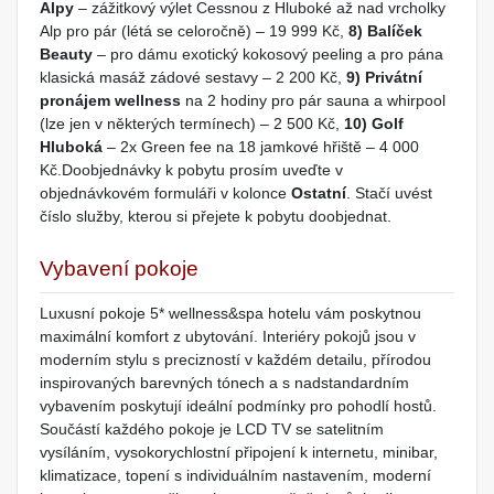
Alpy
– zážitkový výlet Cessnou z Hluboké až nad vrcholky
Alp pro pár (létá se celoročně) – 19 999 Kč,
8) Balíček
Beauty
– pro dámu exotický kokosový peeling a pro pána
klasická masáž zádové sestavy – 2 200 Kč,
9) Privátní
pronájem wellness
na 2 hodiny pro pár sauna a whirpool
(lze jen v některých termínech) – 2 500 Kč,
10) Golf
Hluboká
– 2x Green fee na 18 jamkové hřiště – 4 000
Kč.Doobjednávky k pobytu prosím uveďte v
objednávkovém formuláři v kolonce
Ostatní
. Stačí uvést
číslo služby, kterou si přejete k pobytu doobjednat.
Vybavení pokoje
Luxusní pokoje 5* wellness&spa hotelu vám poskytnou
maximální komfort z ubytování. Interiéry pokojů jsou v
moderním stylu s precizností v každém detailu, přírodou
inspirovaných barevných tónech a s nadstandardním
vybavením poskytují ideální podmínky pro pohodlí hostů.
Součástí každého pokoje je LCD TV se satelitním
vysíláním, vysokorychlostní připojení k internetu, minibar,
klimatizace, topení s individuálním nastavením, moderní