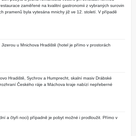
 restaurace zaměřené na kvalitní gastronomii z vybraných surovin
ch pramenů byla vytesána mnichy již ve 12. století. V případě
d Jizerou u Mnichova Hradiště (hotel je přímo v prostorách
hovo Hradiště, Sychrov a Humprecht, skalní masiv Drábské
 rozhraní Českého ráje a Máchova kraje nabízí nepřeberné
ní a čtyři noci) případně je pobyt možné i prodloužit. Přímo v