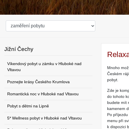
Jižní Čechy
Relaxa
Víkendový pobyt u zámku v Hluboké nad
Mnoho možno
Vltavou
Českém ráji
pobyt.
Poznejte krásy Českého Krumlova
Zde je kom
Romantická noc v Hluboké nad Vltavou
do tohoto ko
budete mít 
Pobyt s dětmi na Lipně
kamenem do
Po příjezdu
5* Wellness pobyt v Hluboké nad Vltavou
menu při sv
k dispozici