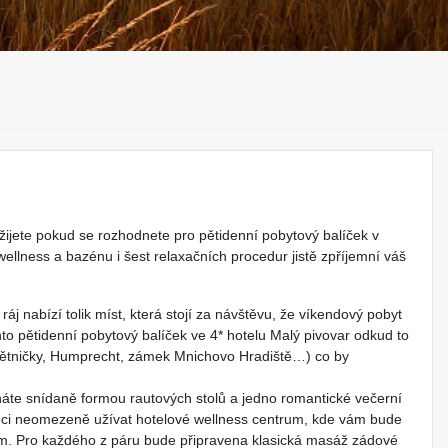
ijete pokud se rozhodnete pro pětidenní pobytový balíček v
ellness a bazénu i šest relaxačních procedur jistě zpříjemní váš
 ráj nabízí tolik míst, která stojí za návštěvu, že víkendový pobyt
ento pětidenní pobytový balíček ve 4* hotelu Malý pivovar odkud to
světničky, Humprecht, zámek Mnichovo Hradiště…) co by
náte snídaně formou rautových stolů a jedno romantické večerní
moci neomezeně užívat hotelové wellness centrum, kde vám bude
ram. Pro každého z páru bude připravena klasická masáž zádové