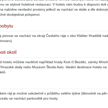
nu ve stylové hotelové restauraci. V hotelu vám budou k dispozici dvě
dna nabídne nevšední prostory jelikož se nachází ve skále a dle dobový
žné doobjednat polopenzi.
 pobytu
lý pivovar se nachází na okraji Českého ráje v obci Klášter Hradiště na
ivovaru)
sti okolí
 hotelu můžete navštívit například hrady Kost či Bezděz, zámky Mnic
Příhrazské skály nebo Muzeum Škoda Auto. Ideální destinace hotelu na
letů.
ém ráji je možné uskutečnit v průběhu celého týdne (libovolně na pět d
reálu se nachází parkoviště pro hosty.