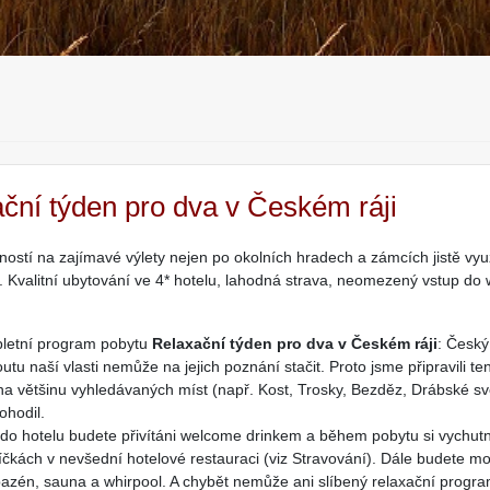
ční týden pro dva v Českém ráji
stí na zajímavé výlety nejen po okolních hradech a zámcích jistě využ
. Kvalitní ubytování ve 4* hotelu, lahodná strava, neomezený vstup do w
pletní program pobytu
Relaxační týden pro dva v Českém ráji
: Český
utu naší vlasti nemůže na jejich poznání stačit. Proto jsme připravili t
na většinu vyhledávaných míst (např. Kost, Trosky, Bezděz, Drábské 
hodil.
 do hotelu budete přivítáni welcome drinkem a během pobytu si vychut
íčkách v nevšední hotelové restauraci (viz Stravování). Dále budete 
 bazén, sauna a whirpool. A chybět nemůže ani slíbený relaxační prog