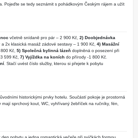
va. Pojeďte se tedy seznámit s pohádkovým Českým rájem a užít
 noc
včetně snídaně pro pár – 2 900 Kč,
2) Doobjednávka
r a 2x klasická masáž zádové sestavy – 1 900 Kč,
4) Masážní
 800 Kč,
5) Společná bylinná lázeň
doplněná o posezení při
 3 599 Kč,
7) Vyjíždka na koních
do přírody -1 800 Kč.
ní
. Stačí uvést číslo služby, kterou si přejete k pobytu
vodními historickými prvky hotelu. Součástí pokoje je prostorná
y mají sprchový kout, WC, vyhřívaný žebříček na ručníky, fén,
 den pobytu a jedna romantická večeře při svíčkách formou