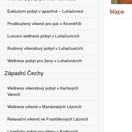
Mapa
Exkluzivní pobyt v apartmá – Luhačovice
Prodloužený víkend pro pár v Kroměříži
Luxusní wellness pobyt v Luhačovicích
Rodinný víkendový pobyt v Luhačovicích
Wellness pobyt pro ženy v Luhačovicích
Západní Čechy
Wellness víkendový pobyt v Karlových
Varech
Wellness víkend v Mariánských Lázních
Relaxační víkend ve Františkových Lázních
Lázeňský pobyt pro dámy v Karlových