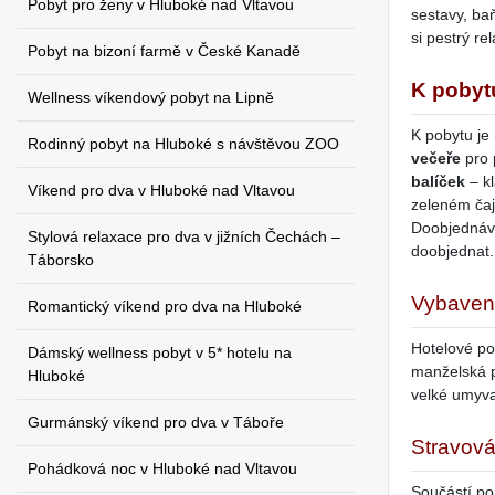
Pobyt pro ženy v Hluboké nad Vltavou
sestavy, ba
si pestrý r
Pobyt na bizoní farmě v České Kanadě
K pobyt
Wellness víkendový pobyt na Lipně
K pobytu je
Rodinný pobyt na Hluboké s návštěvou ZOO
večeře
pro 
balíček
– k
Víkend pro dva v Hluboké nad Vltavou
zeleném čaj
Doobjednávk
Stylová relaxace pro dva v jižních Čechách –
doobjednat.
Táborsko
Vybaven
Romantický víkend pro dva na Hluboké
Hotelové po
Dámský wellness pobyt v 5* hotelu na
manželská p
Hluboké
velké umyva
Gurmánský víkend pro dva v Táboře
Stravová
Pohádková noc v Hluboké nad Vltavou
Součástí po