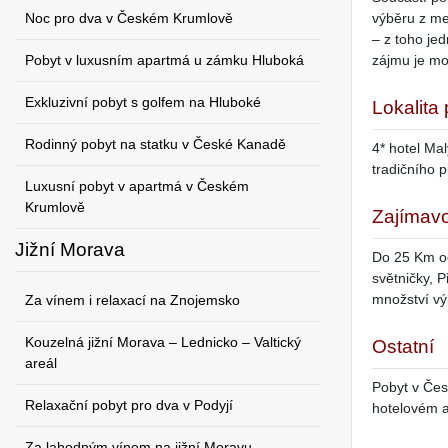
Noc pro dva v Českém Krumlově
výběru z me
– z toho je
Pobyt v luxusním apartmá u zámku Hluboká
zájmu je mo
Exkluzivní pobyt s golfem na Hluboké
Lokalita
Rodinný pobyt na statku v České Kanadě
4* hotel Ma
tradičního p
Luxusní pobyt v apartmá v Českém
Krumlově
Zajímavo
Jižní Morava
Do 25 Km od
světničky, 
množství vý
Za vínem i relaxací na Znojemsko
Kouzelná jižní Morava – Lednicko – Valtický
Ostatní
areál
Pobyt v Česk
Relaxační pobyt pro dva v Podyjí
hotelovém a
Za lahodným vínem na jižní Moravu