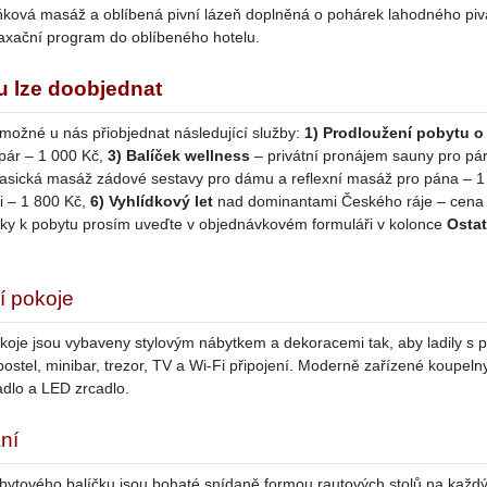
ňková masáž a oblíbená pivní lázeň doplněná o pohárek lahodného pi
elaxační program do oblíbeného hotelu.
u lze doobjednat
 možné u nás přiobjednat následující služby:
1) Prodloužení pobytu o
pár – 1 000 Kč,
3) Balíček wellness
– privátní pronájem sauny pro pá
lasická masáž zádové sestavy pro dámu a reflexní masáž pro pána – 1
i – 1 800 Kč,
6) Vyhlídkový let
nad dominantami Českého ráje – cena
y k pobytu prosím uveďte v objednávkovém formuláři v kolonce
Ostat
í pokoje
koje jsou vybaveny stylovým nábytkem a dekoracemi tak, aby ladily s pů
ostel, minibar, trezor, TV a Wi-Fi připojení. Moderně zařízené koupeln
dlo a LED zrcadlo.
ní
bytového balíčku jsou bohaté snídaně formou rautových stolů na každý