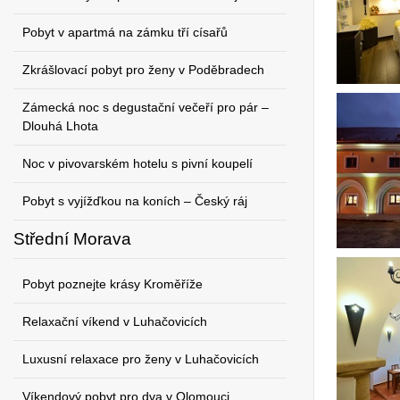
Pobyt v apartmá na zámku tří císařů
Zkrášlovací pobyt pro ženy v Poděbradech
Zámecká noc s degustační večeří pro pár –
Dlouhá Lhota
Noc v pivovarském hotelu s pivní koupelí
Pobyt s vyjížďkou na koních – Český ráj
Střední Morava
Pobyt poznejte krásy Kroměříže
Relaxační víkend v Luhačovicích
Luxusní relaxace pro ženy v Luhačovicích
Víkendový pobyt pro dva v Olomouci