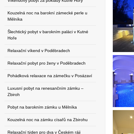
Víkendový pobyt za poklady Kutné Hory
Kouzelná noc na barokní zámecké perle u
Mělníka
Šlechtický pobyt v barokním paláci v Kutné
Hoře
Relaxační víkend v Poděbradech
Relaxační pobyt pro ženy v Poděbradech
Pohádková relaxace na zámečku v Posázaví
Luxusní pobyt na renesančním zámku –
Zbiroh
Pobyt na barokním zámku u Mělníka
Kouzelná noc na zámku císařů na Zbirohu
Relaxační týden pro dva v Českém ráji