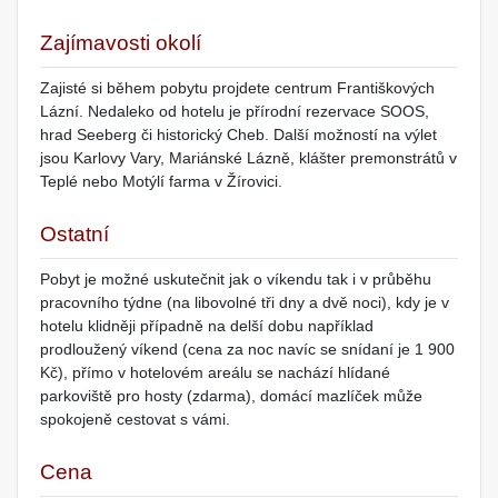
Zajímavosti okolí
Zajisté si během pobytu projdete centrum Františkových
Lázní. Nedaleko od hotelu je přírodní rezervace SOOS,
hrad Seeberg či historický Cheb. Další možností na výlet
jsou Karlovy Vary, Mariánské Lázně, klášter premonstrátů v
Teplé nebo Motýlí farma v Žírovici.
Ostatní
Pobyt je možné uskutečnit jak o víkendu tak i v průběhu
pracovního týdne (na libovolné tři dny a dvě noci), kdy je v
hotelu klidněji případně na delší dobu například
prodloužený víkend (cena za noc navíc se snídaní je 1 900
Kč), přímo v hotelovém areálu se nachází hlídané
parkoviště pro hosty (zdarma), domácí mazlíček může
spokojeně cestovat s vámi.
Cena