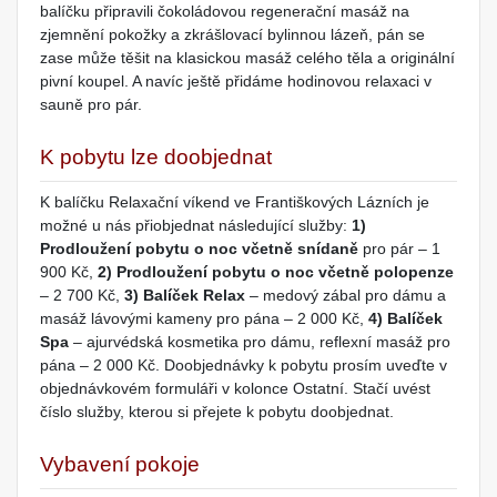
balíčku připravili čokoládovou regenerační masáž na
zjemnění pokožky a zkrášlovací bylinnou lázeň, pán se
zase může těšit na klasickou masáž celého těla a originální
pivní koupel. A navíc ještě přidáme hodinovou relaxaci v
sauně pro pár.
K pobytu lze doobjednat
K balíčku Relaxační víkend ve Františkových Lázních je
možné u nás přiobjednat následující služby:
1)
Prodloužení pobytu o noc včetně snídaně
pro pár – 1
900 Kč,
2) Prodloužení pobytu o noc včetně polopenze
– 2 700 Kč,
3) Balíček Relax
– medový zábal pro dámu a
masáž lávovými kameny pro pána – 2 000 Kč,
4) Balíček
Spa
– ajurvédská kosmetika pro dámu, reflexní masáž pro
pána – 2 000 Kč. Doobjednávky k pobytu prosím uveďte v
objednávkovém formuláři v kolonce Ostatní. Stačí uvést
číslo služby, kterou si přejete k pobytu doobjednat.
Vybavení pokoje