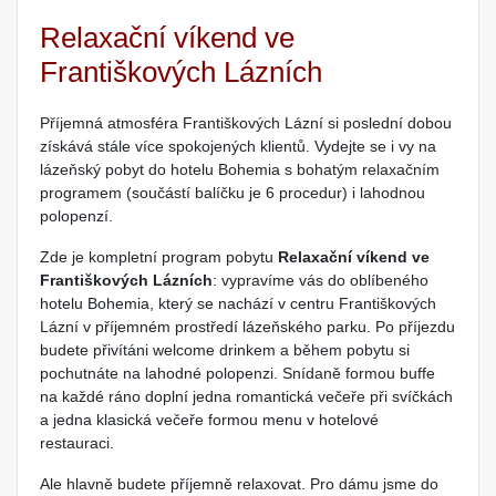
Relaxační víkend ve
Františkových Lázních
Příjemná atmosféra Františkových Lázní si poslední dobou
získává stále více spokojených klientů. Vydejte se i vy na
lázeňský pobyt do hotelu Bohemia s bohatým relaxačním
programem (součástí balíčku je 6 procedur) i lahodnou
polopenzí.
Zde je kompletní program pobytu
Relaxační víkend ve
Františkových Lázních
: vypravíme vás do oblíbeného
hotelu Bohemia, který se nachází v centru Františkových
Lázní v příjemném prostředí lázeňského parku. Po příjezdu
budete přivítáni welcome drinkem a během pobytu si
pochutnáte na lahodné polopenzi. Snídaně formou buffe
na každé ráno doplní jedna romantická večeře při svíčkách
a jedna klasická večeře formou menu v hotelové
restauraci.
Ale hlavně budete příjemně relaxovat. Pro dámu jsme do