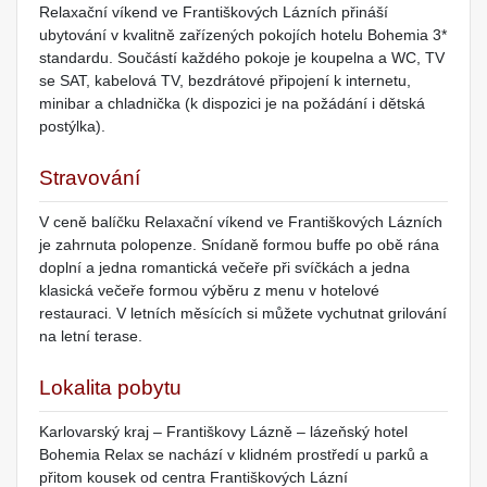
Relaxační víkend ve Františkových Lázních přináší
ubytování v kvalitně zařízených pokojích hotelu Bohemia 3*
standardu. Součástí každého pokoje je koupelna a WC, TV
se SAT, kabelová TV, bezdrátové připojení k internetu,
minibar a chladnička (k dispozici je na požádání i dětská
postýlka).
Stravování
V ceně balíčku Relaxační víkend ve Františkových Lázních
je zahrnuta polopenze. Snídaně formou buffe po obě rána
doplní a jedna romantická večeře při svíčkách a jedna
klasická večeře formou výběru z menu v hotelové
restauraci. V letních měsících si můžete vychutnat grilování
na letní terase.
Lokalita pobytu
Karlovarský kraj – Františkovy Lázně – lázeňský hotel
Bohemia Relax se nachází v klidném prostředí u parků a
přitom kousek od centra Františkových Lázní