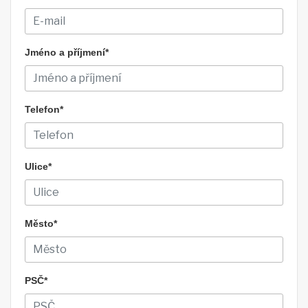
Jméno a příjmení*
Telefon*
Ulice*
Město*
PSČ*