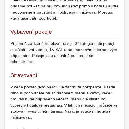
hotelové restauraci (více viz Stravování). Jako bonus
přidáme poukaz na hru bowlingu (též přímo v hotelu) a jistě
neopomenete navštívit ani oblíbený minipivovar Morous,
který také patří pod hotel.
Vybavení pokoje
Příjemně zařízené hotelové pokoje 3* kategorie disponují
sociálním zařízením, TV-SAT a neomezeným internetovým
připojením. Pokoje jsou aktuálně po kompletní
rekonstrukci.
Stravování
V ceně pobytového balíčku je zahrnuta polopenze. Každé
ráno si pochutnáte na snídaňovém menu a každý večer
pro vás bude připraveno večerní menu dle vlastního
výběru v hotelové restauraci. V letních měsících můžete ke
stolování využít i letní terasu. Navíc je součástí hotelu i
minipivovar.