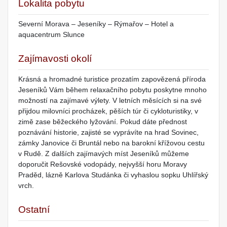
Lokalita pobytu
Severní Morava – Jeseníky – Rýmařov – Hotel a
aquacentrum Slunce
Zajímavosti okolí
Krásná a hromadné turistice prozatím zapovězená příroda
Jeseníků Vám během relaxačního pobytu poskytne mnoho
možností na zajímavé výlety. V letních měsících si na své
přijdou milovníci procházek, pěších túr či cykloturistiky, v
zimě zase běžeckého lyžování. Pokud dáte přednost
poznávání historie, zajisté se vyprávíte na hrad Sovinec,
zámky Janovice či Bruntál nebo na barokní křížovou cestu
v Rudě. Z dalších zajímavých míst Jeseníků můžeme
doporučit Rešovské vodopády, nejvyšší horu Moravy
Praděd, lázně Karlova Studánka či vyhaslou sopku Uhlířský
vrch.
Ostatní