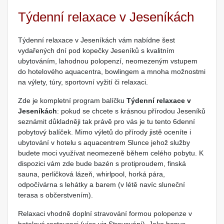
Týdenní relaxace v Jeseníkách
Týdenní relaxace v Jeseníkách vám nabídne šest
vydařených dní pod kopečky Jeseníků s kvalitním
ubytováním, lahodnou polopenzí, neomezeným vstupem
do hotelového aquacentra, bowlingem a mnoha možnostmi
na výlety, túry, sportovní vyžití či relaxaci.
Zde je kompletní program balíčku
Týdenní relaxace v
Jeseníkách
: pokud se chcete s krásnou přírodou Jeseníků
seznámit důkladněji tak právě pro vás je tu tento 6denní
pobytový balíček. Mimo výletů do přírody jistě oceníte i
ubytování v hotelu s aquacentrem Slunce jehož služby
budete moci využívat neomezeně během celého pobytu. K
dispozici vám zde bude bazén s protiproudem, finská
sauna, perličková lázeň, whirlpool, horká pára,
odpočívárna s lehátky a barem (v létě navíc sluneční
terasa s občerstvením).
Relaxaci vhodně doplní stravování formou polopenze v