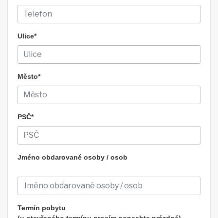
Ulice*
Město*
PSČ*
Jméno obdarované osoby / osob
Termín pobytu
(u otevřeného termínu prosím ponechte prázdné)