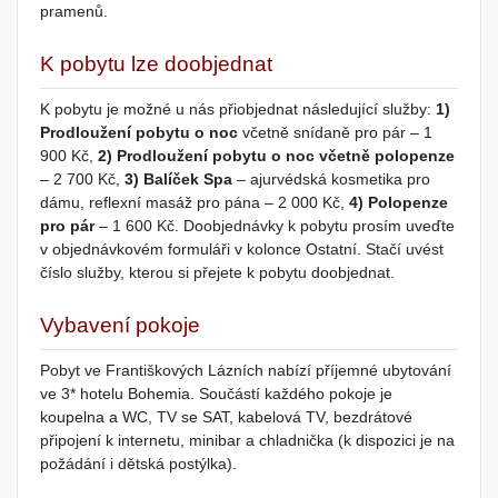
pramenů.
K pobytu lze doobjednat
K pobytu je možné u nás přiobjednat následující služby:
1)
Prodloužení pobytu o noc
včetně snídaně pro pár – 1
900 Kč,
2) Prodloužení pobytu o noc včetně polopenze
– 2 700 Kč,
3) Balíček Spa
– ajurvédská kosmetika pro
dámu, reflexní masáž pro pána – 2 000 Kč,
4) Polopenze
pro pár
– 1 600 Kč. Doobjednávky k pobytu prosím uveďte
v objednávkovém formuláři v kolonce Ostatní. Stačí uvést
číslo služby, kterou si přejete k pobytu doobjednat.
Vybavení pokoje
Pobyt ve Františkových Lázních nabízí příjemné ubytování
ve 3* hotelu Bohemia. Součástí každého pokoje je
koupelna a WC, TV se SAT, kabelová TV, bezdrátové
připojení k internetu, minibar a chladnička (k dispozici je na
požádání i dětská postýlka).