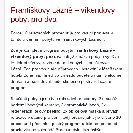
Františkovy Lázně – víkendový
pobyt pro dva
Porce 10 relaxačních procedur je pro vás připravena v
tomto třídenním pobytu ve Františkových Lázních.
Zde je kompletní program pobytu
Františkovy Lázně –
víkendový pobyt pro dva
: jak již z názvu pobytu vyplývá,
tentokrát vás vypravíme do oblíbených Františkových
Lázní. Zde pro vás bude připraveno ubytování v lázeňském
hotelu Bohemia. Ihned po příjezdu budete uvítání welcome
drinkem a následovat bude skutečně pestrý relaxační
program.
Součástí pobytu jsou tyto relaxační procedury: 2x masáž
horkými lávovými kameny, 2x aromatická lázeň, 2x
regenerační tělový peeling, 2x obličejová maska a privátní
relaxace v sauně pro pár – tedy přesně jak bylo slíbeno 10
procedur. I přes takto pestrý program určitě neopomenete
procházku po kolonádě či ochutnávku lázeňských