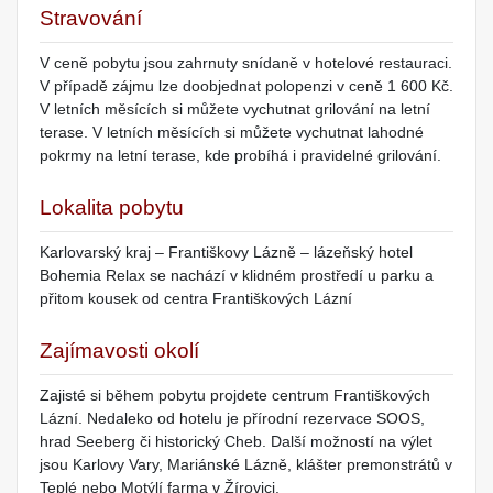
Stravování
V ceně pobytu jsou zahrnuty snídaně v hotelové restauraci.
V případě zájmu lze doobjednat polopenzi v ceně 1 600 Kč.
V letních měsících si můžete vychutnat grilování na letní
terase. V letních měsících si můžete vychutnat lahodné
pokrmy na letní terase, kde probíhá i pravidelné grilování.
Lokalita pobytu
Karlovarský kraj – Františkovy Lázně – lázeňský hotel
Bohemia Relax se nachází v klidném prostředí u parku a
přitom kousek od centra Františkových Lázní
Zajímavosti okolí
Zajisté si během pobytu projdete centrum Františkových
Lázní. Nedaleko od hotelu je přírodní rezervace SOOS,
hrad Seeberg či historický Cheb. Další možností na výlet
jsou Karlovy Vary, Mariánské Lázně, klášter premonstrátů v
Teplé nebo Motýlí farma v Žírovici.