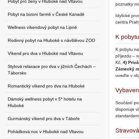
Pobyt pro ženy v Hluboké nad Vltavou
poznatky m
Pobyt na bizoní farmě v České Kanadě
Idylické pr
centra Prah
Wellness víkendový pobyt na Lipně
K pobytu
Rodinný pobyt na Hluboké s návštěvou ZOO
K pobytu na
Víkend pro dva v Hluboké nad Vltavou
příjezdu – 
Kč,
4) Privá
Stylová relaxace pro dva v jižních Čechách –
Zámecký re
Táborsko
uveďte v ob
Romantický víkend pro dva na Hluboké
Vybaven
Dámský wellness pobyt v 5* hotelu na
Součástí po
Hluboké
disponuje v
standardem 
Gurmánský víkend pro dva v Táboře
Stravová
Pohádková noc v Hluboké nad Vltavou