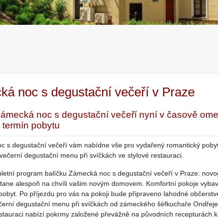
á noc s degustační večeří v Praze
ámecká noc s degustační večeří nyní v časově ome
ý termín pobytu
 s degustační večeří vám nabídne vše pro vydařený romantický pobyt
večerní degustační menu při svíčkách ve stylové restauraci.
letní program balíčku Zámecká noc s degustační večeří v Praze: novog
stane alespoň na chvíli vašim novým domovem. Komfortní pokoje vybav
pobyt. Po příjezdu pro vás na pokoji bude připraveno lahodné občerst
černí degustační menu při svíčkách od zámeckého šéfkuchaře Ondřeje Sl
tauraci nabízí pokrmy založené převážně na původních recepturách 