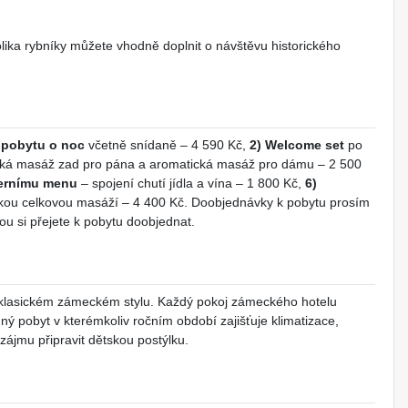
lika rybníky můžete vhodně doplnit o návštěvu historického
 pobytu o noc
včetně snídaně – 4 590 Kč,
2) Welcome set
po
cká masáž zad pro pána a aromatická masáž pro dámu – 2 500
černímu menu
– spojení chutí jídla a vína – 1 800 Kč,
6)
ckou celkovou masáží – 4 400 Kč. Doobjednávky k pobytu prosím
erou si přejete k pobytu doobjednat.
v klasickém zámeckém stylu. Každý pokoj zámeckého hotelu
ý pobyt v kterémkoliv ročním období zajišťuje klimatizace,
zájmu připravit dětskou postýlku.