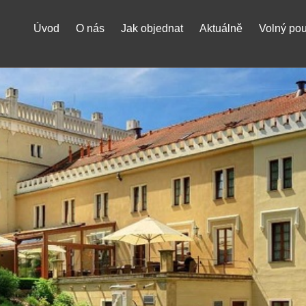
Úvod
O nás
Jak objednat
Aktuálně
Volný po