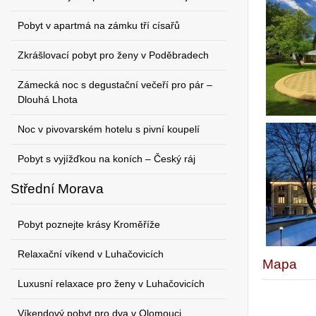
Pobyt v apartmá na zámku tří císařů
Zkrášlovací pobyt pro ženy v Poděbradech
Zámecká noc s degustační večeří pro pár –
Dlouhá Lhota
Noc v pivovarském hotelu s pivní koupelí
Pobyt s vyjížďkou na koních – Český ráj
Střední Morava
Pobyt poznejte krásy Kroměříže
Relaxační víkend v Luhačovicích
Mapa
Luxusní relaxace pro ženy v Luhačovicích
Víkendový pobyt pro dva v Olomouci