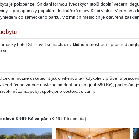
bytu je polopenze. Snídani formou švédských stolů doplní večerní de
iny – protagonisty populární kulinářské show Kluci v akci. V jarních a 
výhledem do zámeckého parku. V zimních měsících je otevřena zaskle
 pobytu
zámecký hotel St. Havel se nachází v klidném prostředí uprostřed angli
ěsta
líček je možné uskutečnit jak o víkendu tak kdykoliv v průběhu pracovn
víkend (cena za noc navíc se snídaní pro pár je 4 590 Kč), parkování j
íček může na pobyt spokojeně cestovat s vámi.
o slevě 6 999 Kč za pár
(3 499 Kč / osoba)