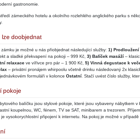
oderní gastronomie.
ostředí zámeckého hotelu a okolního rozlehlého anglického parku s něko
y.
 lze doobjednat
 zámku je možné u nás přiobjednat následující služby:
1) Prodloužení
sekt a sladké překvapení na pokoji – 999 Kč,
3) Balíček masáží
– klasi
tní relaxace
ve vířivce pro pár – 1 900 Kč,
5) Vinná degustace k ve
lax
– privátní pronájem whirpoolu včetně drinku následovaný 2x klasi
jednávkovém formuláři v kolonce
Ostatní
. Stačí uvést číslo služby, kt
í pokoje
bytového balíčku jsou stylové pokoje, které jsou vybaveny nábytkem 
lastní koupelnou, WC, fénem, TV se SAT, minibarem a trezorem. Příjemn
je vysokorychlostní připojení k internetu. Na pokoj je možné v případě 
ní