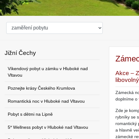
Jižní Čechy
Zámeck
Víkendový pobyt u zámku v Hluboké nad
Akce – Z
Vltavou
libovoln
Poznejte krásy Českého Krumlova
Zámecká noc
doplníme o 
Romantická noc v Hluboké nad Vltavou
Zde je komp
Pobyt s dětmi na Lipně
rybníky se 
romantický 
5* Wellness pobyt v Hluboké nad Vltavou
a hlavně ve
zámecké res