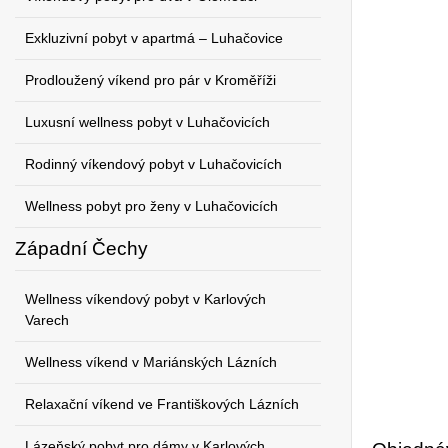
Exkluzivní pobyt v apartmá – Luhačovice
Prodloužený víkend pro pár v Kroměříži
Luxusní wellness pobyt v Luhačovicích
Rodinný víkendový pobyt v Luhačovicích
Wellness pobyt pro ženy v Luhačovicích
Západní Čechy
Wellness víkendový pobyt v Karlových
Varech
Wellness víkend v Mariánských Lázních
Relaxační víkend ve Františkových Lázních
Lázeňský pobyt pro dámy v Karlových