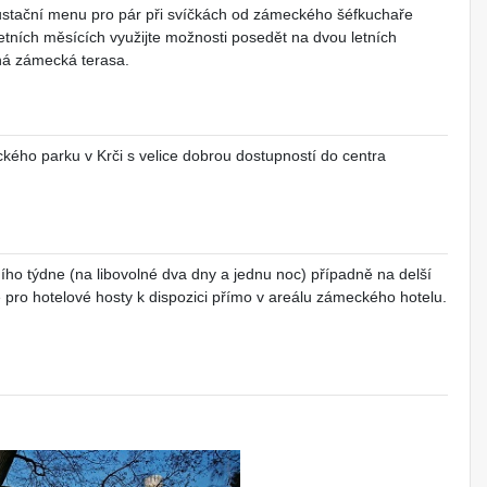
gustační menu pro pár při svíčkách od zámeckého šéfkuchaře
letních měsících využijte možnosti posedět na dvou letních
ná zámecká terasa.
ckého parku v Krči s velice dobrou dostupností do centra
ího týdne (na libovolné dva dny a jednu noc) případně na delší
e pro hotelové hosty k dispozici přímo v areálu zámeckého hotelu.