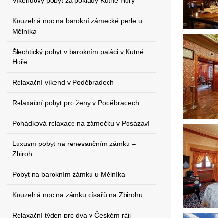
Víkendový pobyt za poklady Kutné Hory
Kouzelná noc na barokní zámecké perle u
Mělníka
Šlechtický pobyt v barokním paláci v Kutné
Hoře
Relaxační víkend v Poděbradech
Relaxační pobyt pro ženy v Poděbradech
Pohádková relaxace na zámečku v Posázaví
Luxusní pobyt na renesančním zámku –
Zbiroh
Pobyt na barokním zámku u Mělníka
Kouzelná noc na zámku císařů na Zbirohu
Relaxační týden pro dva v Českém ráji