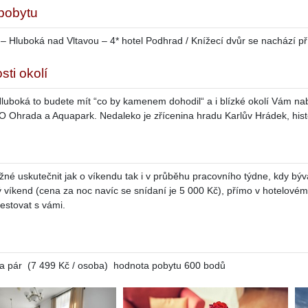
 pobytu
 – Hluboká nad Vltavou – 4* hotel Podhrad / Knížecí dvůr se nachází
sti okolí
uboká to budete mít “co by kamenem dohodil“ a i blízké okolí Vám nab
 Ohrada a Aquapark. Nedaleko je zřícenina hradu Karlův Hrádek, hist
žné uskutečnit jak o víkendu tak i v průběhu pracovního týdne, kdy bývá
 víkend (cena za noc navíc se snídaní je 5 000 Kč), přímo v hotelové
estovat s vámi.
a pár (7 499 Kč / osoba) hodnota pobytu 600 bodů