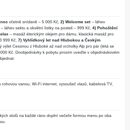
 noc
včetně snídaně – 5 000 Kč,
2) Welcome set
– láhev
– láhev sektu a okvětní lístky na posteli – 999 Kč,
4) Pohoštění
Relax
– masáž éterickým olejem pro dámu, klasická masáž pro
 3 999 Kč,
7) Vyhlídkový let nad Hlubokou a Českým
ý výlet Cessnou z Hluboké až nad vrcholky Alp pro pár (létá se
4 000 Kč. Doobjednávky k pobytu prosím uveďte v objednávkovém
objednat.
 rohovou vanou, Wi-Fi internet, vysoušeč vlasů, kabelová TV,
ských stolů na každé ráno doplní večeře formou menu po oba
sou.