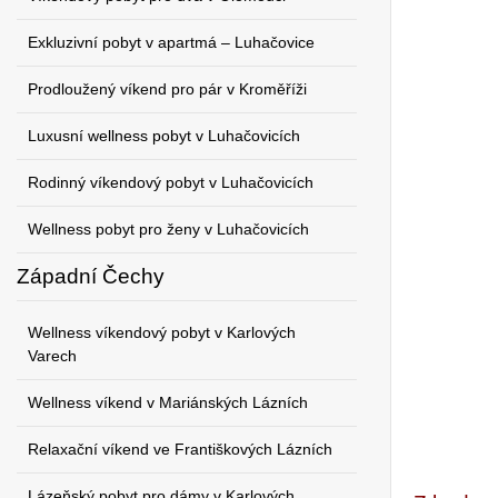
Exkluzivní pobyt v apartmá – Luhačovice
Prodloužený víkend pro pár v Kroměříži
Luxusní wellness pobyt v Luhačovicích
Rodinný víkendový pobyt v Luhačovicích
Wellness pobyt pro ženy v Luhačovicích
Západní Čechy
Wellness víkendový pobyt v Karlových
Varech
Wellness víkend v Mariánských Lázních
Relaxační víkend ve Františkových Lázních
Lázeňský pobyt pro dámy v Karlových