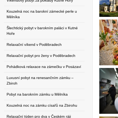
Víkendový pobyt za poklady Kutné Hory
Kouzelná noc na barokní zámecké perle u
Mělníka
Šlechtický pobyt v barokním paláci v Kutné
Hoře
Relaxační víkend v Poděbradech
Relaxační pobyt pro ženy v Poděbradech
Pohádková relaxace na zámečku v Posázaví
Luxusní pobyt na renesančním zámku –
Zbiroh
Pobyt na barokním zámku u Mělníka
Kouzelná noc na zámku císařů na Zbirohu
Relaxační týden pro dva v Českém ráji