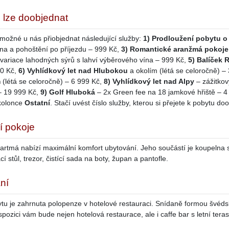
 lze doobjednat
 možné u nás přiobjednat následující služby:
1) Prodloužení pobytu o
vína a pohoštění po příjezdu – 999 Kč,
3) Romantické aranžmá pokoje
variace lahodných sýrů s lahví výběrového vína – 999 Kč,
5) Balíček 
00 Kč,
6) Vyhlídkový let nad Hlubokou
a okolím (létá se celoročně) –
m
(létá se celoročně) – 6 999 Kč,
8) Vyhlídkový let nad Alpy
– zážitkov
– 19 999 Kč,
9) Golf Hluboká
– 2x Green fee na 18 jamkové hřiště – 
 kolonce
Ostatní
. Stačí uvést číslo služby, kterou si přejete k pobytu do
í pokoje
artmá nabízí maximální komfort ubytování. Jeho součástí je koupelna s
cí stůl, trezor, čistící sada na boty, župan a pantofle.
ní
tu je zahrnuta polopenze v hotelové restauraci. Snídaně formou švéd
spozici vám bude nejen hotelová restaurace, ale i caffe bar s letní tera