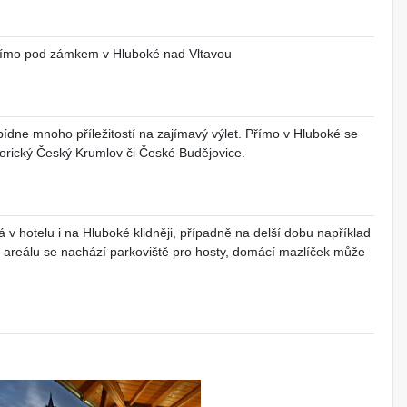
 přímo pod zámkem v Hluboké nad Vltavou
ídne mnoho příležitostí na zajímavý výlet. Přímo v Hluboké se
orický Český Krumlov či České Budějovice.
 v hotelu i na Hluboké klidněji, případně na delší dobu například
m areálu se nachází parkoviště pro hosty, domácí mazlíček může