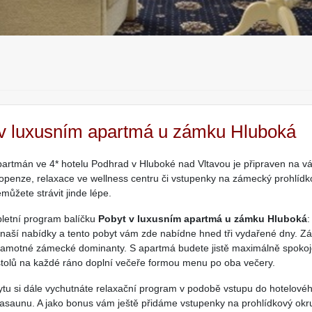
v luxusním apartmá u zámku Hluboká
artmán ve 4* hotelu Podhrad v Hluboké nad Vltavou je připraven na 
openze, relaxace ve wellness centru či vstupenky na zámecký prohlídk
můžete strávit jinde lépe.
letní program balíčku
Pobyt v luxusním apartmá u zámku Hluboká
:
 naší nabídky a tento pobyt vám zde nabídne hned tři vydařené dny. Z
amotné zámecké dominanty. S apartmá budete jistě maximálně spokoje
tolů na každé ráno doplní večeře formou menu po oba večery.
u si dále vychutnáte relaxační program v podobě vstupu do hotelového 
rasaunu. A jako bonus vám ještě přidáme vstupenky na prohlídkový ok