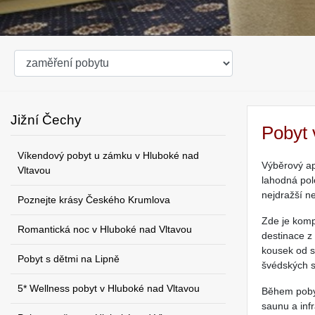
Jižní Čechy
Pobyt 
Víkendový pobyt u zámku v Hluboké nad
Výběrový ap
Vltavou
lahodná pol
nejdražší ne
Poznejte krásy Českého Krumlova
Zde je komp
Romantická noc v Hluboké nad Vltavou
destinace z
kousek od s
Pobyt s dětmi na Lipně
švédských s
5* Wellness pobyt v Hluboké nad Vltavou
Během pobyt
saunu a inf