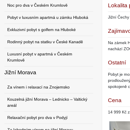
Lokalita
Noc pro dva v Českém Krumlově
Jižní Čechy
Pobyt v luxusním apartmá u zámku Hluboká
Exkluzivní pobyt s golfem na Hluboké
Zajímavo
Rodinný pobyt na statku v České Kanadě
Na zámek Hl
nachází ZOO
Luxusní pobyt v apartmá v Českém
Krumlově
Ostatní
Jižní Morava
Pobyt je mo
prodloužený
spokojeně c
Za vínem i relaxací na Znojemsko
Kouzelná jižní Morava – Lednicko – Valtický
Cena
areál
14 999 Kč z
Relaxační pobyt pro dva v Podyjí
Za lahodným vínem na jižní Moravu