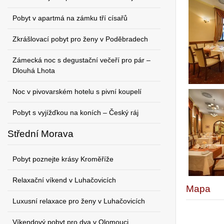
Pobyt v apartmá na zámku tří císařů
Zkrášlovací pobyt pro ženy v Poděbradech
Zámecká noc s degustační večeří pro pár –
Dlouhá Lhota
Noc v pivovarském hotelu s pivní koupelí
Pobyt s vyjížďkou na koních – Český ráj
Střední Morava
Pobyt poznejte krásy Kroměříže
Relaxační víkend v Luhačovicích
Mapa
Luxusní relaxace pro ženy v Luhačovicích
Víkendový pobyt pro dva v Olomouci