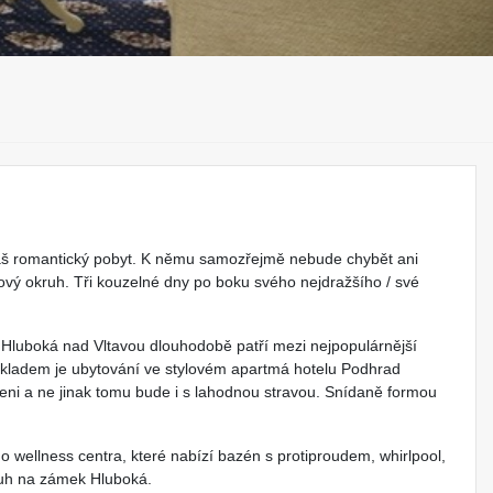
váš romantický pobyt. K němu samozřejmě nebude chybět ani
ový okruh. Tři kouzelné dny po boku svého nejdražšího / své
 Hluboká nad Vltavou dlouhodobě patří mezi nejpopulárnější
ákladem je ubytování ve stylovém apartmá hotelu Podhrad
ni a ne jinak tomu bude i s lahodnou stravou. Snídaně formou
wellness centra, které nabízí bazén s protiproudem, whirlpool,
ruh na zámek Hluboká.