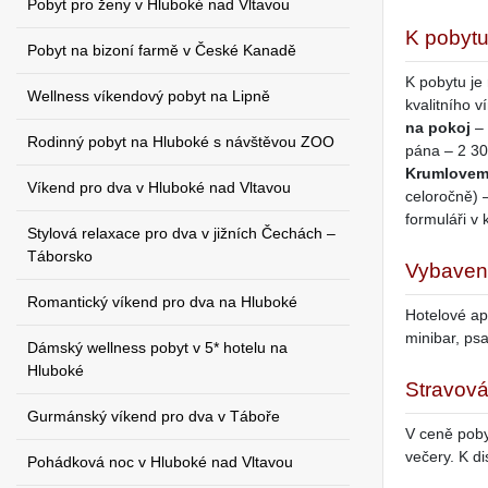
Pobyt pro ženy v Hluboké nad Vltavou
K pobytu
Pobyt na bizoní farmě v České Kanadě
K pobytu je
Wellness víkendový pobyt na Lipně
kvalitního 
na pokoj
– 
Rodinný pobyt na Hluboké s návštěvou ZOO
pána – 2 3
Krumlove
Víkend pro dva v Hluboké nad Vltavou
celoročně) 
formuláři v
Stylová relaxace pro dva v jižních Čechách –
Táborsko
Vybaven
Romantický víkend pro dva na Hluboké
Hotelové ap
minibar, psa
Dámský wellness pobyt v 5* hotelu na
Hluboké
Stravová
Gurmánský víkend pro dva v Táboře
V ceně poby
večery. K di
Pohádková noc v Hluboké nad Vltavou