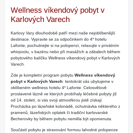
Wellness víkendový pobyt v
Karlových Varech
Karlovy Vary dlouhodobě patří mezi naše nejoblíbenější
destinace. Vypravte se za odpočinkem do 4* hotelu
Lafonte, pochutnejte si na polopenzi, relaxujte v privátním
whirpoolu, v bazénu nebo při masážích a zábalech během
pobytového balíčku Wellness víkendový pobyt v Karlových
Varech.
Zde je kompletní program pobytu
Wellness víkendový
pobyt v Karlových Varech
: tentokrát vás ubytujeme v
oblíbeném wellness hotelu 4* Lafonte. Celosvětově
proslavené lázně ve kterých probíhaly léčebné pobyty již
od 14. století, si vás svoji atmosférou jistě získají.
Procházka po lázeňské kolonádě, ochutnávka některého z
pramenů, lázeňských oplatek či tradiční karlovarské
Becherovky by během pobytu neměla být opomenuta.
Součástí pobytu je stravování formou lahodné polopenze