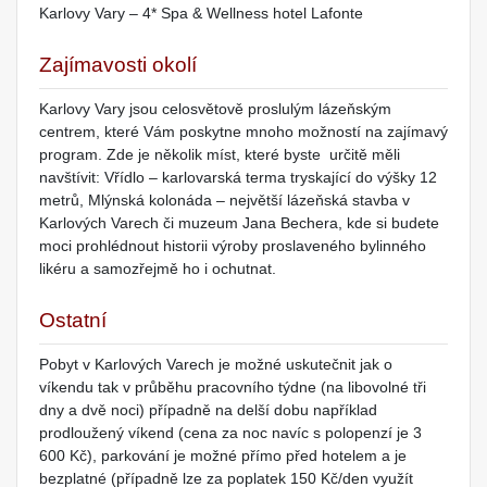
Karlovy Vary – 4* Spa & Wellness hotel Lafonte
Zajímavosti okolí
Karlovy Vary jsou celosvětově proslulým lázeňským
centrem, které Vám poskytne mnoho možností na zajímavý
program. Zde je několik míst, které byste určitě měli
navštívit: Vřídlo – karlovarská terma tryskající do výšky 12
metrů, Mlýnská kolonáda – největší lázeňská stavba v
Karlových Varech či muzeum Jana Bechera, kde si budete
moci prohlédnout historii výroby proslaveného bylinného
likéru a samozřejmě ho i ochutnat.
Ostatní
Pobyt v Karlových Varech je možné uskutečnit jak o
víkendu tak v průběhu pracovního týdne (na libovolné tři
dny a dvě noci) případně na delší dobu například
prodloužený víkend (cena za noc navíc s polopenzí je 3
600 Kč), parkování je možné přímo před hotelem a je
bezplatné (případně lze za poplatek 150 Kč/den využít