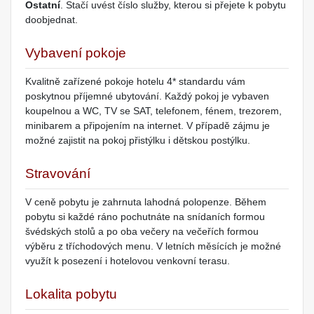
Ostatní
. Stačí uvést číslo služby, kterou si přejete k pobytu
doobjednat.
Vybavení pokoje
Kvalitně zařízené pokoje hotelu 4* standardu vám
poskytnou příjemné ubytování. Každý pokoj je vybaven
koupelnou a WC, TV se SAT, telefonem, fénem, trezorem,
minibarem a připojením na internet. V případě zájmu je
možné zajistit na pokoj přistýlku i dětskou postýlku.
Stravování
V ceně pobytu je zahrnuta lahodná polopenze. Během
pobytu si každé ráno pochutnáte na snídaních formou
švédských stolů a po oba večery na večeřích formou
výběru z tříchodových menu. V letních měsících je možné
využít k posezení i hotelovou venkovní terasu.
Lokalita pobytu