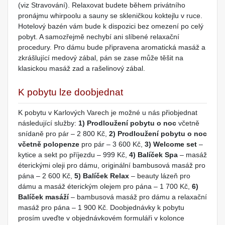
(viz Stravování). Relaxovat budete během privátního
pronájmu whirpoolu a sauny se skleničkou koktejlu v ruce.
Hotelový bazén vám bude k dispozici bez omezení po celý
pobyt. A samozřejmě nechybí ani slíbené relaxační
procedury. Pro dámu bude připravena aromatická masáž a
zkrášlující medový zábal, pán se zase může těšit na
klasickou masáž zad a rašelinový zábal.
K pobytu lze doobjednat
K pobytu v Karlových Varech je možné u nás přiobjednat
následující služby:
1) Prodloužení pobytu o noc
včetně
snídaně pro pár – 2 800 Kč,
2) Prodloužení pobytu o noc
včetně polopenze
pro pár – 3 600 Kč,
3) Welcome set
–
kytice a sekt po příjezdu – 999 Kč,
4) Balíček Spa
– masáž
éterickými oleji pro dámu, originální bambusová masáž pro
pána – 2 600 Kč,
5) Balíček Relax
– beauty lázeň pro
dámu a masáž éterickým olejem pro pána – 1 700 Kč,
6)
Balíček masáží
– bambusová masáž pro dámu a relaxační
masáž pro pána – 1 900 Kč. Doobjednávky k pobytu
prosím uveďte v objednávkovém formuláři v kolonce