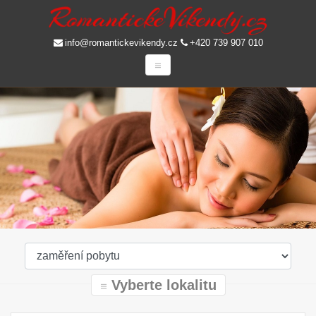
info@romantickevikendy.cz
+420 739 907 010
Vyberte lokalitu