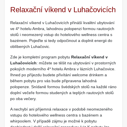
Relaxační víkend v Luhačovicích
Relaxační víkend v Luhačovicích přináší kvalitní ubytování
ve 4* hotelu Ambra, lahodnou polopenzi formou rautových
stolů i neomezený vstup do hotelového wellness centra s
bazénem. Pojeďte si tedy odpočinout a doplnit energii do
oblíbených Luhačovic.
Zde je kompletní program pobytu
Relaxační víkend v
Luhačovicích
: můžete se těšit na ubytování v prostorných
pokojích moderního 4* hotelu Ambra v lázních Luhačovice.
Ihned po příjezdu budete přivítání welcome drinkem a
během pobytu pro vás bude připravena lahodná
polopenze. Snídaně formou švédských stolů na každé ráno
doplní večeře formou studených a teplých rautových stolů
po oba večery.
A nechybí ani příjemná relaxace v podobě neomezeného
vstupu do hotelového wellness centra s bazénem a
whirpoolem. V případě zájmu je možné k pobytu