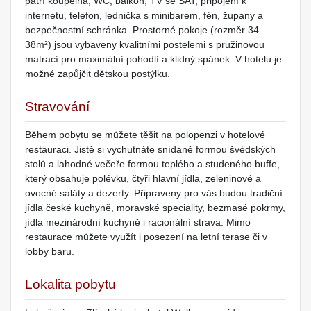
patří koupelna, WC, balkon, TV se SAT, připojení k
internetu, telefon, lednička s minibarem, fén, župany a
bezpečnostní schránka. Prostorné pokoje (rozměr 34 –
38m²) jsou vybaveny kvalitními postelemi s pružinovou
matrací pro maximální pohodlí a klidný spánek. V hotelu je
možné zapůjčit dětskou postýlku.
Stravování
Během pobytu se můžete těšit na polopenzi v hotelové
restauraci. Jistě si vychutnáte snídaně formou švédských
stolů a lahodné večeře formou teplého a studeného buffe,
který obsahuje polévku, čtyři hlavní jídla, zeleninové a
ovocné saláty a dezerty. Připraveny pro vás budou tradiční
jídla české kuchyně, moravské speciality, bezmasé pokrmy,
jídla mezinárodní kuchyně i racionální strava. Mimo
restaurace můžete využít i posezení na letní terase či v
lobby baru.
Lokalita pobytu