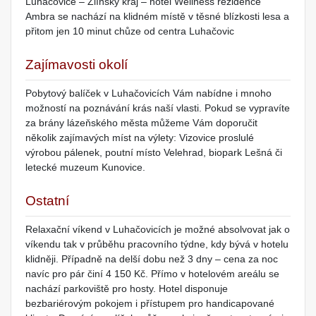
Luhačovice – Zlínský kraj – hotel Wellness rezidence
Ambra se nachází na klidném místě v těsné blízkosti lesa a
přitom jen 10 minut chůze od centra Luhačovic
Zajímavosti okolí
Pobytový balíček v Luhačovicích Vám nabídne i mnoho
možností na poznávání krás naší vlasti. Pokud se vypravíte
za brány lázeňského města můžeme Vám doporučit
několik zajímavých míst na výlety: Vizovice proslulé
výrobou pálenek, poutní místo Velehrad, biopark Lešná či
letecké muzeum Kunovice.
Ostatní
Relaxační víkend v Luhačovicích je možné absolvovat jak o
víkendu tak v průběhu pracovního týdne, kdy bývá v hotelu
klidněji. Případně na delší dobu než 3 dny – cena za noc
navíc pro pár činí 4 150 Kč. Přímo v hotelovém areálu se
nachází parkoviště pro hosty. Hotel disponuje
bezbariérovým pokojem i přístupem pro handicapované