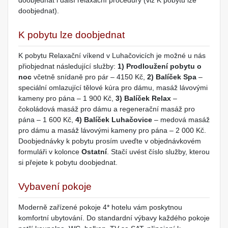
doobjednat i další relaxační procedury (viz K pobytu lze
doobjednat).
K pobytu lze doobjednat
K pobytu Relaxační víkend v Luhačovicích je možné u nás
přiobjednat následující služby:
1) Prodloužení pobytu o
noc
včetně snídaně pro pár – 4150 Kč,
2) Balíček Spa
–
speciální omlazující tělové kúra pro dámu, masáž lávovými
kameny pro pána – 1 900 Kč,
3) Balíček Relax
–
čokoládová masáž pro dámu a regenerační masáž pro
pána – 1 600 Kč,
4) Balíček Luhačovice
– medová masáž
pro dámu a masáž lávovými kameny pro pána – 2 000 Kč.
Doobjednávky k pobytu prosím uveďte v objednávkovém
formuláři v kolonce
Ostatní
. Stačí uvést číslo služby, kterou
si přejete k pobytu doobjednat.
Vybavení pokoje
Moderně zařízené pokoje 4* hotelu vám poskytnou
komfortní ubytování. Do standardní výbavy každého pokoje