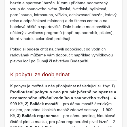
bazén a sportovní bazén. K tomu přidáme neomezený
vstup do saunového světa (finská, švédská, bylinková,
parní sauna, infrasauna, vířivka, ochlazovací bazén, ledový
relax a odpočinková místnost) a do fitness centra a na
hotelová hřiště a sportoviště. Dále budete moci navštívit
některý z wellness programů (např. aquaaerobik, pilates),
které v hotelu celoročně probíhají.
Pokud si budete chtít na chvíli odpočinout od vodních
radovánek můžeme vám doporučit například vyhlídkovou
plavbu lodí po Dunaji či návštěvu Budapešti.
K pobytu lze doobjednat
K pobytu je možné u nás přiobjednat následující služby:
1)
Prodloužení pobytu o noc pro pár (včetně polopenze a
neomezeného užívání vodního a saunového světa)
– 4
999 Kč,
2) Balíček masáží
– pro dámu masáž éterickým
olejem, pro pána klasická masáž zádové sestavy – 1 900
Kč,
3) Balíček regenerace
– pro dámu peeling, hloubkové
čistění pleti a maska, pro pána regenerační pivní lázeň – 2