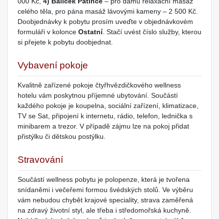
000 Kč,
4) Balíček Patince
– pro dámu relaxační masáž
celého těla, pro pána masáž lávovými kameny – 2 500 Kč.
Doobjednávky k pobytu prosím uveďte v objednávkovém
formuláři v kolonce
Ostatní
. Stačí uvést číslo služby, kterou
si přejete k pobytu doobjednat.
Vybavení pokoje
Kvalitně zařízené pokoje čtyřhvězdičkového wellness
hotelu vám poskytnou příjemné ubytování. Součástí
každého pokoje je koupelna, sociální zařízení, klimatizace,
TV se Sat, připojení k internetu, rádio, telefon, lednička s
minibarem a trezor. V případě zájmu lze na pokoj přidat
přistýlku či dětskou postýlku.
Stravování
Součástí wellness pobytu je polopenze, která je tvořena
snídaněmi i večeřemi formou švédských stolů. Ve výběru
vám nebudou chybět krajové speciality, strava zaměřená
na zdravý životní styl, ale třeba i středomořská kuchyně.