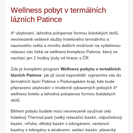
Wellness pobyt v termálních
lázních Patince
4* ubytování, lahodná polopenze formou švédských stolů,
neomezeně veškeré služby hotelového termálního a
saunového světa a mnoho dalších možností na vydařenou
relaxaci vás čeká ve wellness komplexu Patince, který se
nachází jen 2 hodiny jízdy od hranic s ČR.
Zde je kompletní program
Wellness pobytu v termálních
lázních Patince
: jak již úvod napověděl, vypravíme vás do
termálních lázní Patince v Podunajském kraji, kde bude
připraveno ubytování v moderně vybavených pokojích 4*
wellness hotelu a lahodná polopenze formou švédských
stolů.
Během pobytu budete moci neomezeně využívat celý
hotelový Thermal park (velký relaxační bazén, odpočinkový
bazén, vířivka, dětský bazén s tobogánem, venkovní
bazény s tobogány a atrakcemi, sedací bazén, plavecký