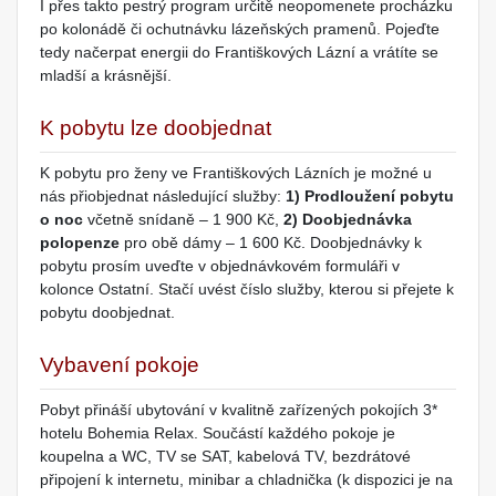
I přes takto pestrý program určitě neopomenete procházku
po kolonádě či ochutnávku lázeňských pramenů. Pojeďte
tedy načerpat energii do Františkových Lázní a vrátíte se
mladší a krásnější.
K pobytu lze doobjednat
K pobytu pro ženy ve Františkových Lázních je možné u
nás přiobjednat následující služby:
1) Prodloužení pobytu
o noc
včetně snídaně – 1 900 Kč,
2) Doobjednávka
polopenze
pro obě dámy – 1 600 Kč. Doobjednávky k
pobytu prosím uveďte v objednávkovém formuláři v
kolonce Ostatní. Stačí uvést číslo služby, kterou si přejete k
pobytu doobjednat.
Vybavení pokoje
Pobyt přináší ubytování v kvalitně zařízených pokojích 3*
hotelu Bohemia Relax. Součástí každého pokoje je
koupelna a WC, TV se SAT, kabelová TV, bezdrátové
připojení k internetu, minibar a chladnička (k dispozici je na