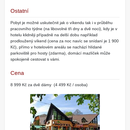
Ostatní
Pobyt je možné uskutečnit jak o víkendu tak i v průběhu
pracovního týdne (na libovolné tři dny a dvě noci), kdy je v
hotelu klidněji případně na delší dobu například
prodloužený víkend (cena za noc navíc se snídaní je 1 900
Kč), přímo v hotelovém areálu se nachází hlídané
parkoviště pro hosty (zdarma), domácí mazlíček může
spokojeně cestovat s vámi.
Cena
8 999 Kč za dvě dámy (4 499 Kč / osoba)