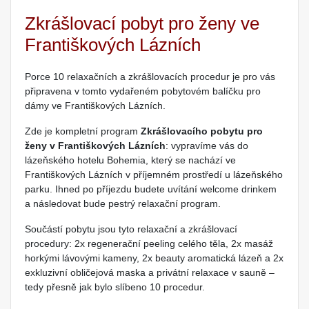
Zkrášlovací pobyt pro ženy ve
Františkových Lázních
Porce 10 relaxačních a zkrášlovacích procedur je pro vás
připravena v tomto vydařeném pobytovém balíčku pro
dámy ve Františkových Lázních.
Zde je kompletní program
Zkrášlovacího pobytu pro
ženy v Františkových Lázních
: vypravíme vás do
lázeňského hotelu Bohemia, který se nachází ve
Františkových Lázních v příjemném prostředí u lázeňského
parku. Ihned po příjezdu budete uvítání welcome drinkem
a následovat bude pestrý relaxační program.
Součástí pobytu jsou tyto relaxační a zkrášlovací
procedury: 2x regenerační peeling celého těla, 2x masáž
horkými lávovými kameny, 2x beauty aromatická lázeň a 2x
exkluzivní obličejová maska a privátní relaxace v sauně –
tedy přesně jak bylo slíbeno 10 procedur.