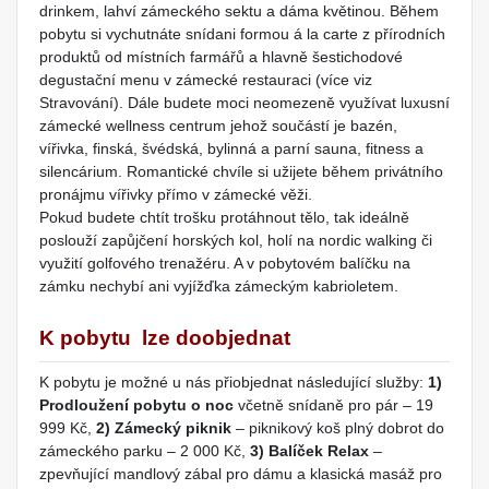
drinkem, lahví zámeckého sektu a dáma květinou. Během
pobytu si vychutnáte snídani formou á la carte z přírodních
produktů od místních farmářů a hlavně šestichodové
degustační menu v zámecké restauraci (více viz
Stravování). Dále budete moci neomezeně využívat luxusní
zámecké wellness centrum jehož součástí je bazén,
vířivka, finská, švédská, bylinná a parní sauna, fitness a
silencárium. Romantické chvíle si užijete během privátního
pronájmu vířivky přímo v zámecké věži.
Pokud budete chtít trošku protáhnout tělo, tak ideálně
poslouží zapůjčení horských kol, holí na nordic walking či
využití golfového trenažéru. A v pobytovém balíčku na
zámku nechybí ani vyjížďka zámeckým kabrioletem.
K pobytu lze doobjednat
K pobytu je možné u nás přiobjednat následující služby:
1)
Prodloužení pobytu o noc
včetně snídaně pro pár – 19
999 Kč,
2) Zámecký piknik
– piknikový koš plný dobrot do
zámeckého parku – 2 000 Kč,
3) Balíček Relax
–
zpevňující mandlový zábal pro dámu a klasická masáž pro