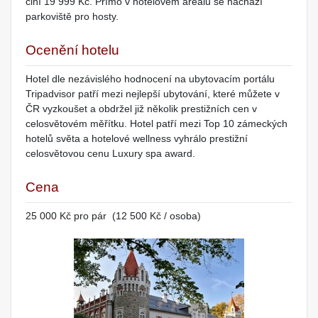
činí 19 999 Kč. Přímo v hotelovém areálu se nachází
parkoviště pro hosty.
Ocenění hotelu
Hotel dle nezávislého hodnocení na ubytovacím portálu
Tripadvisor patří mezi nejlepší ubytování, které můžete v
ČR vyzkoušet a obdržel již několik prestižních cen v
celosvětovém měřítku. Hotel patří mezi Top 10 zámeckých
hotelů světa a hotelové wellness vyhrálo prestižní
celosvětovou cenu Luxury spa award.
Cena
25 000 Kč pro pár (12 500 Kč / osoba)