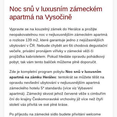
Noc snů v luxusním zámeckém
apartmá na Vysočině
Vypravte se na kouzelný zámek do Herálce a prožijte
neopakovatelnou noc v nejluxusnějším zámeckém apartmá
o rozloze 139 m2, které garantuje jedno z nejúžasnějších
ubytování v ČR. Nebude chybět ani 6ti chodová degustační
večeře, privátní pronájem vířivky v zámecké věži či
projížďka kabrioletem. Pokud hledáte opravdu pohádkový
pobyt, tak vám tento balíček můžeme plně doporučit.
Zde je kompletní program pobytu
Noc snů v luxusním
apartmá na zámku Herálec
: tentokrát se můžete těšit na
opravdu nevšední ubytování v nejluxusnějším apartmá
zámeckého hotelu 5* standardu (více viz Vybavení
apartmá). Zámecký skvost jehož červené věže s cimbuřím
ční do krajiny Českomoravské vrchoviny již více než čtyři
století vás přivítá ve své plné kráse.
Po příjezdu na zámecké sídlo budete přivítání welcome