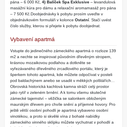
pána – 6 000 Kč,
4) Balíček Spa Exklusive
– levandulová
masážní kúra pro dámu a relaxační aromamasáž pro pána
– 7 500 Kč.Doobjednávky k pobytu prosím uveďte v
objednávkovém formuláři v kolonce
Ostatní
. Stačí uvést
číslo služby, kterou si přejete k pobytu doobjednat.
Vybavení apartmá
Vstupte do jedinečného zámeckého apartmá o rozloze 139
m2 a nechte se inspirovat původním dřevěným stropem,
krásnou mozaikovou podlahou a dotkněte se
vyřezávaného dřevěného zrcadlového portálu, který je
šperkem tohoto apartmá, kde můžete odpočívat v posteli
pod baldachýnem anebo se usadit v měkkých polštářích…
Obrovská historická kachlová kamna stráží celý prostor
jako rytíř v zeleném brnění. A k tomu všemu skutečné
zámecké tajemství – věžička se salonkem obloženým
maurským dřevem pro chvíle snění a příjemné hovory. Pro
ještě větší osobní pohodlí je apartmá vybaveno osobní
vinotékou, a proto si skvělé vína z bohaté nabídky
zámeckého vinného sklípku můžete vychutnat v pohodlí a