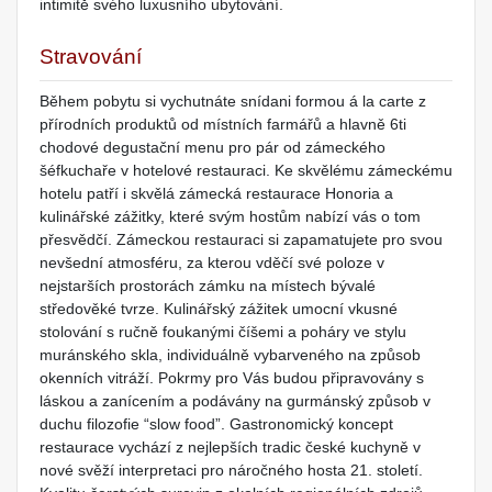
intimitě svého luxusního ubytování.
Stravování
Během pobytu si vychutnáte snídani formou á la carte z
přírodních produktů od místních farmářů a hlavně 6ti
chodové degustační menu pro pár od zámeckého
šéfkuchaře v hotelové restauraci. Ke skvělému zámeckému
hotelu patří i skvělá zámecká restaurace Honoria a
kulinářské zážitky, které svým hostům nabízí vás o tom
přesvědčí. Zámeckou restauraci si zapamatujete pro svou
nevšední atmosféru, za kterou vděčí své poloze v
nejstarších prostorách zámku na místech bývalé
středověké tvrze. Kulinářský zážitek umocní vkusné
stolování s ručně foukanými číšemi a poháry ve stylu
muránského skla, individuálně vybarveného na způsob
okenních vitráží. Pokrmy pro Vás budou připravovány s
láskou a zanícením a podávány na gurmánský způsob v
duchu filozofie “slow food”. Gastronomický koncept
restaurace vychází z nejlepších tradic české kuchyně v
nové svěží interpretaci pro náročného hosta 21. století.