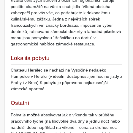
Kvalitu čerstvých surovin z okolních regionálních zdrojů
pocítíte okamžitě na vůni a chuti jídla. Vlídná obsluha
zabezpečí pro vás vše, co potřebujete k dokonalému
kulinářskému zážitku. Jedna z největších sbírek
francouzských vín značky Bordeaux, impozantní výběr
doutníků, rafinované zámecké dezerty a lahodná pikniková
menu jsou pomyslnou “třešničkou na dortu” v
gastronomické nabídce zámecké restaurace.
Lokalita pobytu
Chateau Herálec se nachází na Vysočině nedaleko
Humpolce v Herálci (v ideální dostupnosti jen hodinu jízdy z
Prahy i z Brna) K pobytu je připraveno nejluxusnější
zámecké apartmá.
Ostatní
Pobyt je možné absolvovat jak o víkendu tak v průběhu
pracovního týdne (na libovolné dva dny a jednu noc) nebo
na delší dobu například na víkend – cena za druhou noc