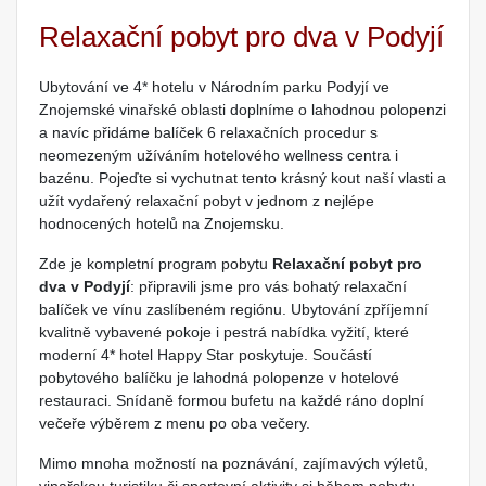
Relaxační pobyt pro dva v Podyjí
Ubytování ve 4* hotelu v Národním parku Podyjí ve
Znojemské vinařské oblasti doplníme o lahodnou polopenzi
a navíc přidáme balíček 6 relaxačních procedur s
neomezeným užíváním hotelového wellness centra i
bazénu. Pojeďte si vychutnat tento krásný kout naší vlasti a
užít vydařený relaxační pobyt v jednom z nejlépe
hodnocených hotelů na Znojemsku.
Zde je kompletní program pobytu
Relaxační pobyt pro
dva v Podyjí
: připravili jsme pro vás bohatý relaxační
balíček ve vínu zaslíbeném regiónu. Ubytování zpříjemní
kvalitně vybavené pokoje i pestrá nabídka vyžití, které
moderní 4* hotel Happy Star poskytuje. Součástí
pobytového balíčku je lahodná polopenze v hotelové
restauraci. Snídaně formou bufetu na každé ráno doplní
večeře výběrem z menu po oba večery.
Mimo mnoha možností na poznávání, zajímavých výletů,