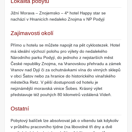
Lokalita pobytu
Jižní Morava – Znojemsko – 4* hotel Happy star se
nachází v Hnanicích nedaleko Znojma v NP Podyjí
Zajímavosti okolí
Přímo u hotelu se můžete napojit na pět cyklostezek. Hotel
má ideální výchozí polohu pro výlety do nedalekého
Národního parku Podyjí, do jednoho z nejstarších měst
České republiky Znojma, na Vranovskou přehradu a zámek
Vranov nad Dyjí či za ochutnávkami vína do vinných sklepů
v obci Šatov nebo za hranice do historického vinařského
městečka Retz. V pěší dostupnosti od hotelu je
nejznámější moravská vinice Šobes. Krásný výlet
představuje též pouhých 80 kilometrů vzdálená Vídeň.
Ostatní
Pobytový balíček lze absolvovat jak o víkendu tak kdykoliv
v průběhu pracovního týdne (na libovolné tři dny a dvě