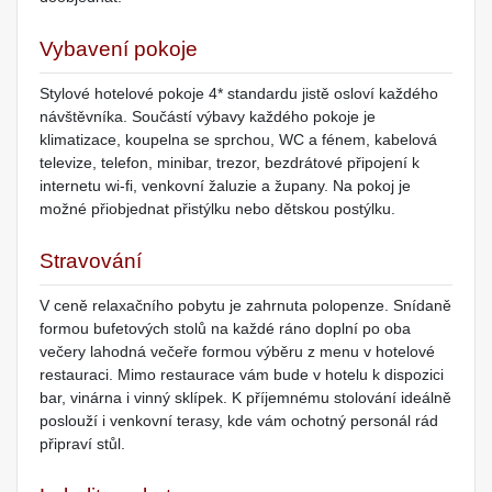
Vybavení pokoje
Stylové hotelové pokoje 4* standardu jistě osloví každého
návštěvníka. Součástí výbavy každého pokoje je
klimatizace, koupelna se sprchou, WC a fénem, kabelová
televize, telefon, minibar, trezor, bezdrátové připojení k
internetu wi-fi, venkovní žaluzie a župany. Na pokoj je
možné přiobjednat přistýlku nebo dětskou postýlku.
Stravování
V ceně relaxačního pobytu je zahrnuta polopenze. Snídaně
formou bufetových stolů na každé ráno doplní po oba
večery lahodná večeře formou výběru z menu v hotelové
restauraci. Mimo restaurace vám bude v hotelu k dispozici
bar, vinárna i vinný sklípek. K příjemnému stolování ideálně
poslouží i venkovní terasy, kde vám ochotný personál rád
připraví stůl.