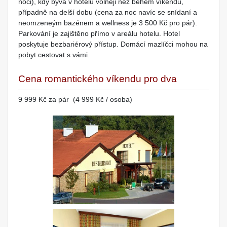
noci), kdy bývá v hotelu volněji než během víkendů,
případně na delší dobu (cena za noc navíc se snídaní a
neomzeneým bazénem a wellness je 3 500 Kč pro pár).
Parkování je zajištěno přímo v areálu hotelu. Hotel
poskytuje bezbariérový přístup. Domácí mazlíčci mohou na
pobyt cestovat s vámi.
Cena romantického víkendu pro dva
9 999 Kč za pár (4 999 Kč / osoba)