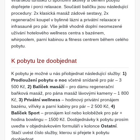
vinařskou turistiku či sportovní aktivity si během pobytu
dopřejete i porci relaxace. Součástí balíčku jsou následující
procedury: 2x klasická masáž zádové sestavy, 2x
regenerační koupel v bylinné lázni a privátní relaxace v
infrasauně pro pár. Vše ještě vhodně doplní neomezené
užívání hotelového wellness centra s bazénem,
whirpoolem, parní kabinou a fitness centrem během celého
pobytu.
K pobytu lze doobjednat
K pobytu je možné u nás přiobjednat následující služby:
1)
Prodloužení pobytu o noc
včetně snídaně pro pár – 3
500 Kč,
2) Balíček masáží
– pro dámu regenerační
baňková masáž, pro pána masáž lávovými kameny – 1 800
Kč,
3) Privátní wellness
– hodinový privátní pronájem
bazénu, vířivky a parní kabiny pro pár – 2 500 Kč,
4)
Balíček Sport
– pronájem kol nebo koloběžek pro pár +
hodina bowlingu – 1500 Kč. Doobjednávky k pobytu prosím
uveďte v objednávkovém formuláři v kolonce
Ostatní
.
Stačí uvést číslo služby, kterou si přejete k pobytu
doobjednat.