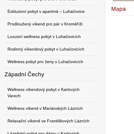
Mapa
Exkluzivní pobyt v apartmá – Luhačovice
Prodloužený víkend pro pár v Kroměříži
Luxusní wellness pobyt v Luhačovicích
Rodinný víkendový pobyt v Luhačovicích
Wellness pobyt pro ženy v Luhačovicích
Západní Čechy
Wellness víkendový pobyt v Karlových
Varech
Wellness víkend v Mariánských Lázních
Relaxační víkend ve Františkových Lázních
Lázeňský pobyt pro dámy v Karlových