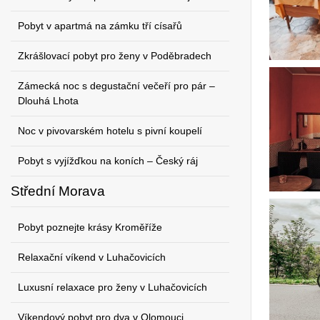
Pobyt v apartmá na zámku tří císařů
Zkrášlovací pobyt pro ženy v Poděbradech
Zámecká noc s degustační večeří pro pár –
Dlouhá Lhota
Noc v pivovarském hotelu s pivní koupelí
Pobyt s vyjížďkou na koních – Český ráj
Střední Morava
Pobyt poznejte krásy Kroměříže
Relaxační víkend v Luhačovicích
Luxusní relaxace pro ženy v Luhačovicích
Víkendový pobyt pro dva v Olomouci