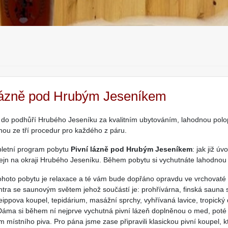
lázně pod Hrubým Jeseníkem
 do podhůří Hrubého Jeseníku za kvalitním ubytováním, lahodnou polopen
nou ze tří procedur pro každého z páru.
pletní program pobytu
Pivní lázně pod Hrubým Jeseníkem
: jak již ú
tejn na okraji Hrubého Jeseníku. Během pobytu si vychutnáte lahodnou p
hoto pobytu je relaxace a té vám bude dopřáno opravdu ve vrchovaté 
ntra se saunovým světem jehož součástí je: prohřívárna, finská sauna s
eippova koupel, tepidárium, masážní sprchy, vyhřívaná lavice, tropický 
 Dáma si během ní nejprve vychutná pivní lázeň doplněnou o med, poté
 místního piva. Pro pána jsme zase připravili klasickou pivní koupel,