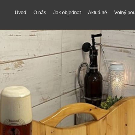
Úvod
O nás
Jak objednat
Aktuálně
Volný po