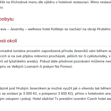
ěšit na tříchodové menu dle výběru v hotelové restauraci. Mimo restaura
ku.
 pobytu
ava – Jeseníky – wellness hotel Kolštejn se nachází na okraji Hrubého
sti okolí
omadné turistice prozatím zapovězená příroda Jeseníků vám během we
cích si na své přijdou milovníci procházek, pěších túr či cykloturistiky
rů od lyžařského areálu). Pokud dáte přednost poznávání můžeme neda
ru ve Velkých Losinách či jeskyni Na Pomezí.
 lázně pod Hrubým Jeseníkem je možné využít jak o víkendu tak během 
c se snídaní je 3 000 Kč, s polopenzí 3 600 Kč), přímo v hotelovém are
ým vstupem i pokoji. Hotel obdržel 7x prestižní ocenění Czech hotel a