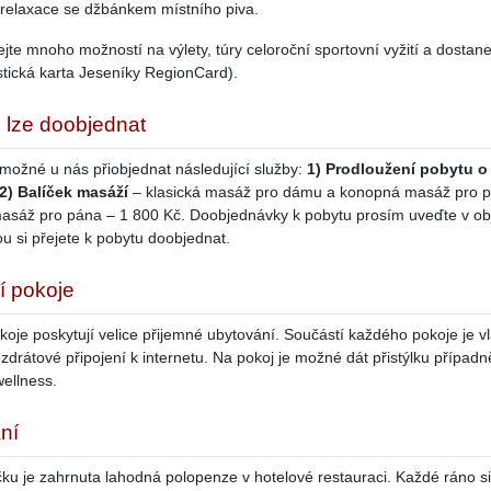
 relaxace se džbánkem místního piva.
ejte mnoho možností na výlety, túry celoroční sportovní vyžití a dostan
istická karta Jeseníky RegionCard).
 lze doobjednat
 možné u nás přiobjednat následující služby:
1) Prodloužení pobytu o
2) Balíček masáží
– klasická masáž pro dámu a konopná masáž pro p
masáž pro pána – 1 800 Kč. Doobjednávky k pobytu prosím uveďte v obj
ou si přejete k pobytu doobjednat.
í pokoje
oje poskytují velice přijemné ubytování. Součástí každého pokoje je vl
zdrátové připojení k internetu. Na pokoj je možné dát přistýlku případ
ellness.
ní
čku je zahrnuta lahodná polopenze v hotelové restauraci. Každé ráno s