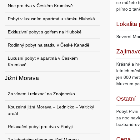
se můžete t
Noc pro dva v Českém Krumlově
přímo z tan
Pobyt v luxusním apartmá u zámku Hluboká
Lokalita
Exkluzivní pobyt s golfem na Hluboké
Severní Mor
Rodinný pobyt na statku v České Kanadě
Zajímavo
Luxusní pobyt v apartmá v Českém
Krásná a hr
Krumlově
letních měsí
Jižní Morava
jen 800 met
Muzeum papí
Za vínem i relaxací na Znojemsko
Ostatní
Kouzelná jižní Morava – Lednicko – Valtický
Pobyt Pivní
areál
za noc naví
bezbariérov
Relaxační pobyt pro dva v Podyjí
Cena
Za lahodným vínem na jižní Moravu