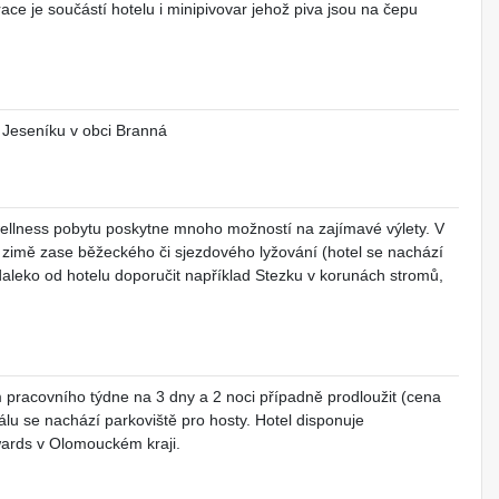
ce je součástí hotelu i minipivovar jehož piva jsou na čepu
 Jeseníku v obci Branná
llness pobytu poskytne mnoho možností na zajímavé výlety. V
, v zimě zase běžeckého či sjezdového lyžování (hotel se nachází
leko od hotelu doporučit například Stezku v korunách stromů,
pracovního týdne na 3 dny a 2 noci případně prodloužit (cena
álu se nachází parkoviště pro hosty. Hotel disponuje
wards v Olomouckém kraji.