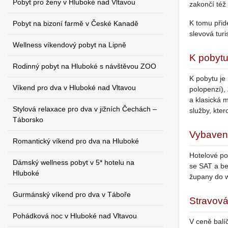
Pobyt pro ženy v Hluboké nad Vltavou
zakončí též
K tomu přid
Pobyt na bizoní farmě v České Kanadě
slevová tur
Wellness víkendový pobyt na Lipně
K pobytu
Rodinný pobyt na Hluboké s návštěvou ZOO
K pobytu je
Víkend pro dva v Hluboké nad Vltavou
polopenzí),
a klasická 
Stylová relaxace pro dva v jižních Čechách –
služby, kter
Táborsko
Vybaven
Romantický víkend pro dva na Hluboké
Hotelové pok
Dámský wellness pobyt v 5* hotelu na
se SAT a be
Hluboké
župany do w
Gurmánský víkend pro dva v Táboře
Stravová
Pohádková noc v Hluboké nad Vltavou
V ceně balí