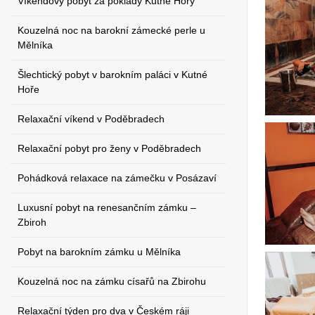
Víkendový pobyt za poklady Kutné Hory
Kouzelná noc na barokní zámecké perle u
Mělníka
Šlechtický pobyt v barokním paláci v Kutné
Hoře
Relaxační víkend v Poděbradech
Relaxační pobyt pro ženy v Poděbradech
Pohádková relaxace na zámečku v Posázaví
Luxusní pobyt na renesančním zámku –
Zbiroh
Pobyt na barokním zámku u Mělníka
Kouzelná noc na zámku císařů na Zbirohu
Relaxační týden pro dva v Českém ráji