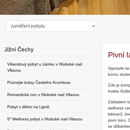
Jižní Čechy
Pivní 
Víkendový pobyt u zámku v Hluboké nad
Vypravte se
Vltavou
kúrou slože
Poznejte krásy Českého Krumlova
Zde je kom
hotelu Kolš
Romantická noc v Hluboké nad Vltavou
Základem to
Pobyt s dětmi na Lipně
wellness ce
lektvarů, kn
5* Wellness pobyt v Hluboké nad Vltavou
pivní kúru.
se džbánkem