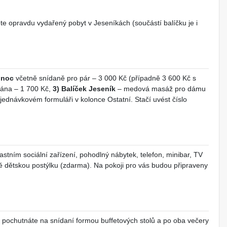
ete opravdu vydařený pobyt v Jeseníkách (součástí balíčku je i
 noc
včetně snídaně pro pár – 3 000 Kč (případně 3 600 Kč s
ána – 1 700 Kč,
3) Balíček Jeseník
– medová masáž pro dámu
ednávkovém formuláři v kolonce Ostatní. Stačí uvést číslo
astním sociální zařízení, pohodlný nábytek, telefon, minibar, TV
ně dětskou postýlku (zdarma). Na pokoji pro vás budou připraveny
i pochutnáte na snídaní formou buffetových stolů a po oba večery