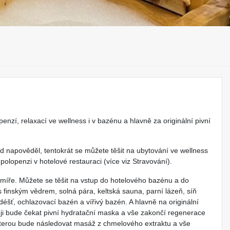
zí, relaxací ve wellness i v bazénu a hlavně za originální pivní
vod napověděl, tentokrát se můžete těšit na ubytování ve wellness
olopenzi v hotelové restauraci (více viz Stravování).
míře. Můžete se těšit na vstup do hotelového bazénu a do
 finským vědrem, solná pára, keltská sauna, parní lázeň, síň
déšť, ochlazovací bazén a vířivý bazén. A hlavně na originální
 ji bude čekat pivní hydratační maska a vše zakončí regenerace
 kterou bude následovat masáž z chmelového extraktu a vše