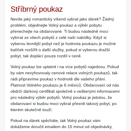
Stříbrný poukaz
Nevíte jaký romantický víkend vybrat jako dárek? Žádný
problém, objednejte Volný poukaz a výběr pobytu
přenechejte na obdarované. Ti budou následně moci
vybírat ze všech pobytů z celé naší nabídky. Když si
vyberou levnější pobyt než je hodnota poukazu je možné
balíček rozšířit o další služby, pokud si vyberou dražší
pobyt, tak doplácí pouze rozdíl v ceně.
Volný poukaz lze uplatnit i na více pobytů najednou. Pokud
by vám nevyhovovaly cenové relace volných poukazů, tak
rádi připravíme poukaz v hodnotě dle vašeho přání.
Platnost Volného poukazu je 6 měsíců. Obdarovaní od nás
obdrží dárkový certifikát společně s veškerými informacemi
pro následný výběr pobytů. Volný poukaz je jistotou, že
obdarovaní si budou moci vybrat přesně takový pobyt, po
kterém skutečně touží.
Pokud na dárek spěcháte, tak Volný poukaz vám
dokážeme doručit emailem do 15 minut od objednávky,